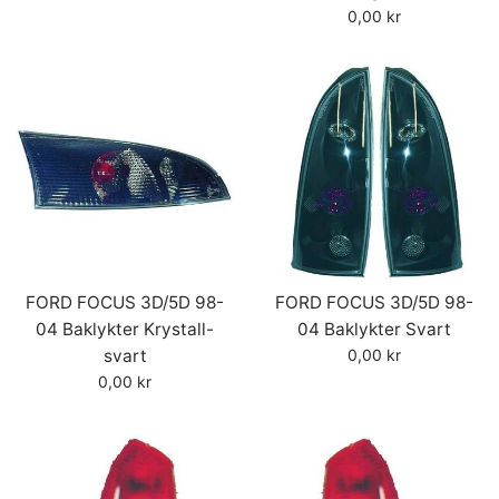
pris
Vanlig
0,00 kr
pris
FORD FOCUS 3D/5D 98-
FORD FOCUS 3D/5D 98-
04 Baklykter Krystall-
04 Baklykter Svart
Vanlig
svart
0,00 kr
pris
Vanlig
0,00 kr
pris