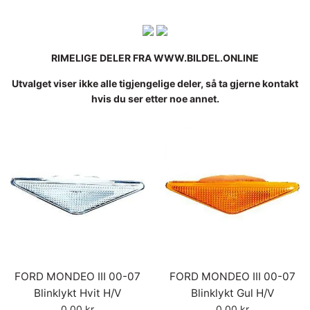
RIMELIGE DELER FRA WWW.BILDEL.ONLINE
Utvalget viser ikke alle tigjengelige deler, så ta gjerne kontakt
hvis du ser etter noe annet.
FORD MONDEO III 00-07
FORD MONDEO III 00-07
Blinklykt Hvit H/V
Blinklykt Gul H/V
Vanlig
Vanlig
0,00 kr
0,00 kr