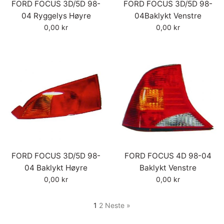
FORD FOCUS 3D/5D 98-
FORD FOCUS 3D/5D 98-
04 Ryggelys Høyre
04Baklykt Venstre
Vanlig
Vanlig
0,00 kr
0,00 kr
pris
pris
FORD FOCUS 3D/5D 98-
FORD FOCUS 4D 98-04
04 Baklykt Høyre
Baklykt Venstre
Vanlig
Vanlig
0,00 kr
0,00 kr
pris
pris
1
2
Neste »