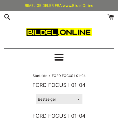
Gå
RIMELIGE DELER FRA www.Bildel.Online
videre
til
innholdet
Meny
›
Startside
FORD FOCUS I 01-04
FORD FOCUS I 01-04
Sorter
etter
FORD FOCUS I 01-04