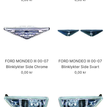
pris
pris
FORD MONDEO III 00-07
FORD MONDEO III 00-07
Blinklykter Side Chrome
Blinklykter Side Svart
Vanlig
Vanlig
0,00 kr
0,00 kr
pris
pris