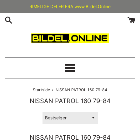
Gå
RIMELIGE DELER FRA www.Bildel.Online
videre
til
innholdet
Meny
›
Startside
NISSAN PATROL 160 79-84
NISSAN PATROL 160 79-84
Sorter
etter
NISSAN PATROL 160 79-84