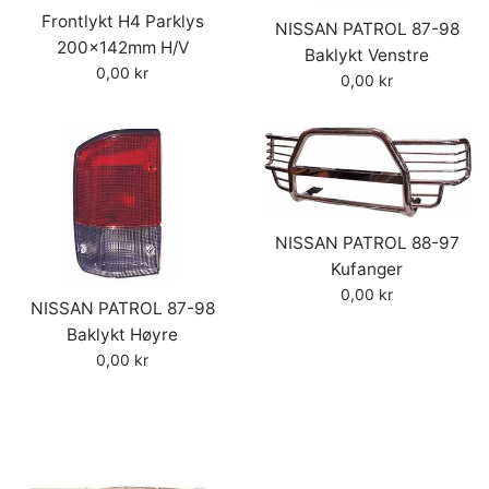
Frontlykt H4 Parklys
NISSAN PATROL 87-98
200x142mm H/V
Baklykt Venstre
Vanlig
0,00 kr
Vanlig
0,00 kr
pris
pris
NISSAN PATROL 88-97
Kufanger
Vanlig
0,00 kr
NISSAN PATROL 87-98
pris
Baklykt Høyre
Vanlig
0,00 kr
pris