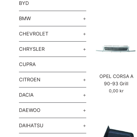
BYD
BMW
+
CHEVROLET
+
CHRYSLER
+
CUPRA
OPEL CORSA A
CITROEN
+
90-93 Grill
Vanlig
0,00 kr
DACIA
+
pris
DAEWOO
+
DAIHATSU
+