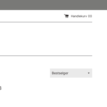
Handlekurv (
0
)
Sorter
etter
3