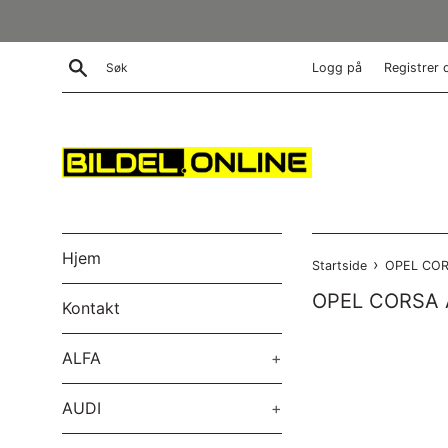
Gå
videre
til
Søk
Logg på
Registrer 
innholdet
Hjem
›
Startside
OPEL COR
OPEL CORSA 
Kontakt
ALFA
+
AUDI
+