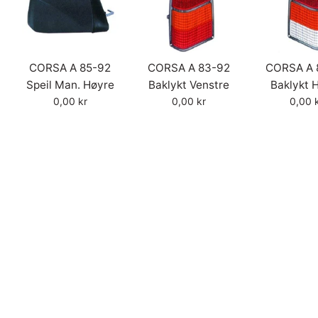
CORSA A 85-92
CORSA A 83-92
CORSA A 
e
Speil Man. Høyre
Baklykt Venstre
Baklykt 
Vanlig
Vanlig
Vanlig
0,00 kr
0,00 kr
0,00 
pris
pris
pris