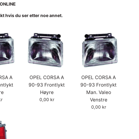
.ONLINE
akt hvis du ser etter noe annet.
RSA A
OPEL CORSA A
OPEL CORSA A
ntlykt
90-93 Frontlykt
90-93 Frontlykt
re
Høyre
Man. Valeo
Vanlig
kr
0,00 kr
Venstre
pris
Vanlig
0,00 kr
pris