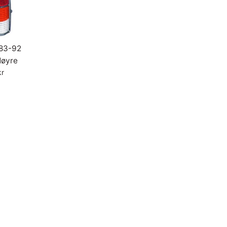
83-92
Høyre
kr