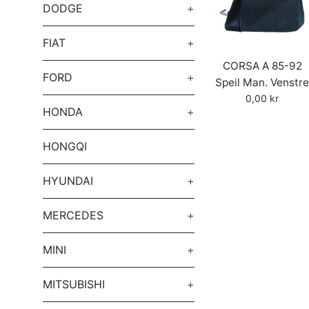
DODGE
+
FIAT
+
CORSA A 85-92
FORD
+
Speil Man. Venstr
Vanlig
0,00 kr
HONDA
+
pris
HONGQI
HYUNDAI
+
MERCEDES
+
MINI
+
MITSUBISHI
+