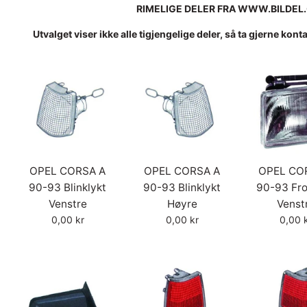
RIMELIGE DELER FRA WWW.BILDEL
Utvalget viser ikke alle tigjengelige deler, så ta gjerne kont
OPEL CORSA A
OPEL CORSA A
OPEL CO
90-93 Blinklykt
90-93 Blinklykt
90-93 Fro
Venstre
Høyre
Venst
Vanlig
Vanlig
Vanlig
0,00 kr
0,00 kr
0,00 
pris
pris
pris