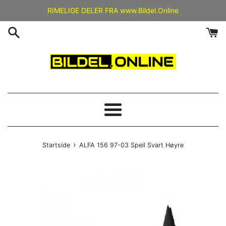
Gå
RIMELIGE DELER FRA www.Bildel.Online
videre
til
innholdet
Meny
›
Startside
ALFA 156 97-03 Speil Svart Høyre