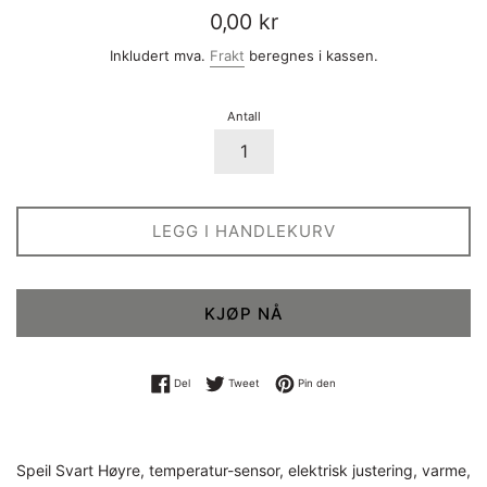
Vanlig
0,00 kr
pris
Inkludert mva.
Frakt
beregnes i kassen.
Antall
LEGG I HANDLEKURV
KJØP NÅ
Del på Facebook
Tweet på Twitter
Pin på Pinterest
Del
Tweet
Pin den
Speil Svart Høyre, temperatur-sensor, elektrisk justering, varme,