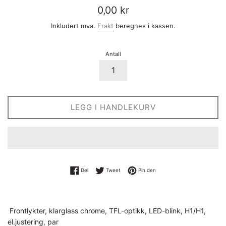
Vanlig
0,00 kr
pris
Inkludert mva.
Frakt
beregnes i kassen.
Antall
LEGG I HANDLEKURV
Del på Facebook
Tweet på Twitter
Pin på Pinterest
Del
Tweet
Pin den
Frontlykter, klarglass chrome, TFL-optikk, LED-blink, H1/H1,
el.justering, par