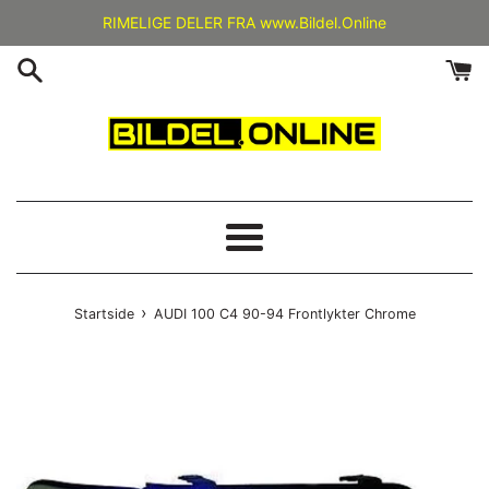
Gå
RIMELIGE DELER FRA www.Bildel.Online
videre
til
innholdet
Meny
›
Startside
AUDI 100 C4 90-94 Frontlykter Chrome