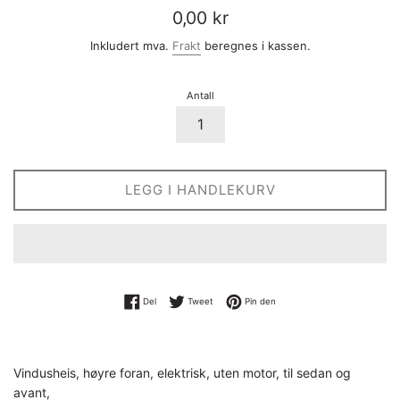
Vanlig
0,00 kr
pris
Inkludert mva.
Frakt
beregnes i kassen.
Antall
LEGG I HANDLEKURV
Del på Facebook
Tweet på Twitter
Pin på Pinterest
Del
Tweet
Pin den
Vindusheis, høyre foran, elektrisk, uten motor, til sedan og
avant,