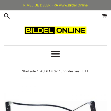
Gå
RIMELIGE DELER FRA www.Bildel.Online
videre
til
innholdet
Meny
›
Startside
AUDI A4 07-15 Vindusheis El. HF