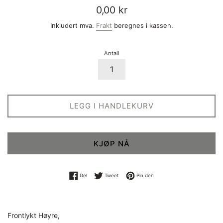
Vanlig
0,00 kr
pris
Inkludert mva.
Frakt
beregnes i kassen.
Antall
LEGG I HANDLEKURV
KJØP NÅ
Del på Facebook
Tweet på Twitter
Pin på Pinterest
Del
Tweet
Pin den
Frontlykt Høyre,