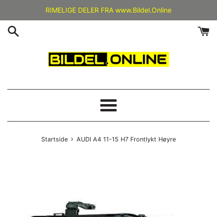
Gå
RIMELIGE DELER FRA www.Bildel.Online
videre
til
innholdet
Meny
›
Startside
AUDI A4 11-15 H7 Frontlykt Høyre