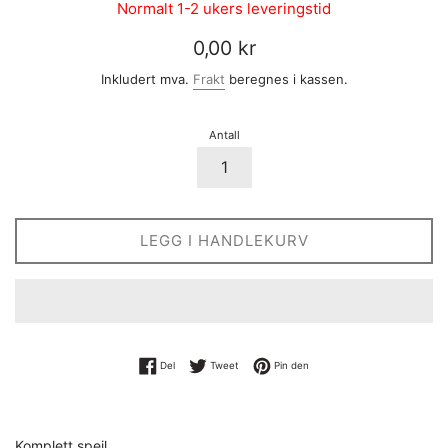
Normalt 1-2 ukers leveringstid
Vanlig
0,00 kr
pris
Inkludert mva.
Frakt
beregnes i kassen.
Antall
LEGG I HANDLEKURV
Del på Facebook
Tweet på Twitter
Pin på Pinterest
Del
Tweet
Pin den
Komplett speil,