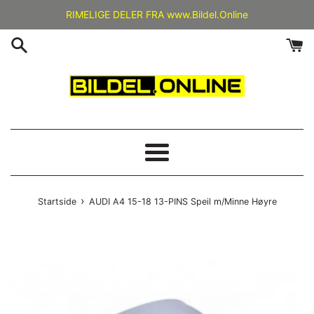
Gå
RIMELIGE DELER FRA www.Bildel.Online
videre
til
innholdet
Meny
›
Startside
AUDI A4 15-18 13-PINS Speil m/Minne Høyre