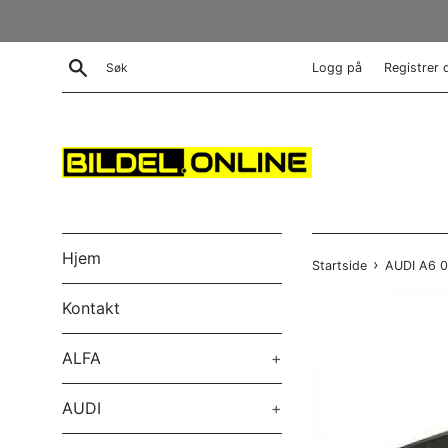
Gå
videre
til
Søk
Logg på
Registrer 
innholdet
Hjem
›
Startside
AUDI A6 0
Kontakt
ALFA
+
AUDI
+