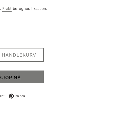
a.
Frakt
beregnes i kassen.
I HANDLEKURV
KJØP NÅ
cebook
Tweet på Twitter
Pin på Pinterest
eet
Pin den