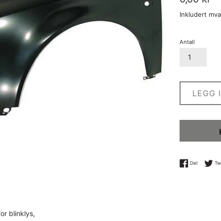
pris
Inkludert mv
Antall
LEGG 
Del på Fa
Del
Tw
or blinklys,