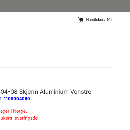
Handlekurv (
0
)
04-08 Skjerm Aluminium Venstre
R:
1108004069
lager i Norge.
 ukers leveringstid