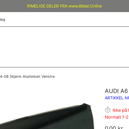
RIMELIGE DELER FRA www.Bildel.Online
deg
4-08 Skjerm Aluminium Venstre
AUDI A6 
ARTIKKEL N
Ikke på 
Normalt 1-2
Vanlig
0,00 kr