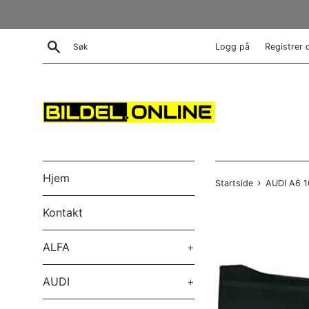
Gå
videre
til
Søk
Logg på
Registrer 
innholdet
Hjem
›
Startside
AUDI A6 1
Kontakt
ALFA
+
AUDI
+