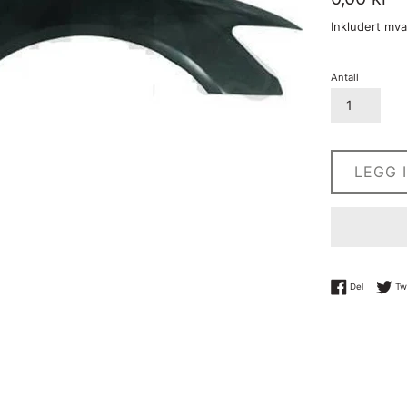
pris
Inkludert mv
Antall
LEGG 
Del på Fa
Del
Tw