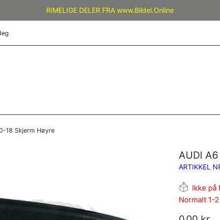
RIMELIGE DELER FRA www.Bildel.Online
deg
0-18 Skjerm Høyre
AUDI A6 
ARTIKKEL N
Ikke på 
Normalt 1-2
Vanlig
0,00 kr