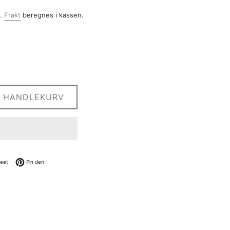
a.
Frakt
beregnes i kassen.
I HANDLEKURV
cebook
Tweet på Twitter
Pin på Pinterest
eet
Pin den