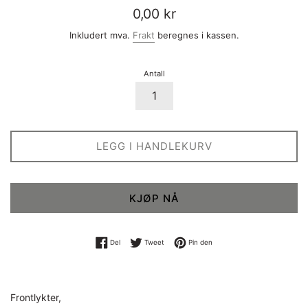
Vanlig
0,00 kr
pris
Inkludert mva.
Frakt
beregnes i kassen.
Antall
LEGG I HANDLEKURV
KJØP NÅ
Del på Facebook
Tweet på Twitter
Pin på Pinterest
Del
Tweet
Pin den
Frontlykter,