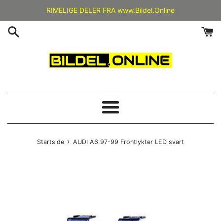
Gå
RIMELIGE DELER FRA www.Bildel.Online
videre
til
innholdet
Meny
›
Startside
AUDI A6 97-99 Frontlykter LED svart