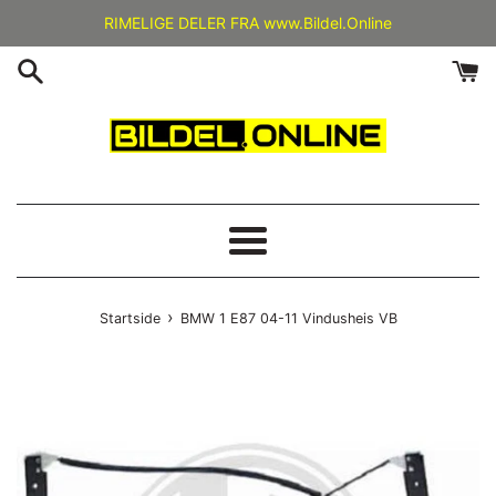
Gå
RIMELIGE DELER FRA www.Bildel.Online
videre
til
innholdet
Meny
›
Startside
BMW 1 E87 04-11 Vindusheis VB