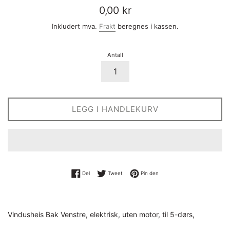
Vanlig
0,00 kr
pris
Inkludert mva.
Frakt
beregnes i kassen.
Antall
LEGG I HANDLEKURV
Del på Facebook
Tweet på Twitter
Pin på Pinterest
Del
Tweet
Pin den
Vindusheis Bak Venstre, elektrisk, uten motor, til 5-dørs,