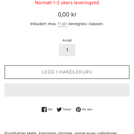
Normalt 1-2 ukers leveringstid
Vanlig
0,00 kr
pris
Inkludert mva.
Frakt
beregnes i kassen.
Antall
LEGG I HANDLEKURV
Del på Facebook
Tweet på Twitter
Pin på Pinterest
Del
Tweet
Pin den
Frontlykter Hella, klarglass chrome, angel eyes celisringer,