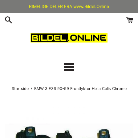
Gå
RIMELIGE DELER FRA www.Bildel.Online
videre
til
innholdet
Meny
›
Startside
BMW 3 E36 90-99 Frontlykter Hella Celis Chrome